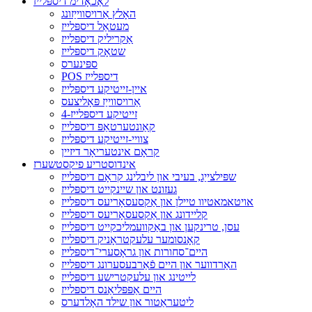
לאַכאָדימ דיספּלייז
האָלץ אַרויסווייַזונג
מעטאַל דיספּלייז
אַקריליק דיספּלייז
שטאָק דיספּלייז
ספּינערס
POS דיספּלייז
איין-זייטיקע דיספּלייז
אַרויסווייַז פּאָליצעס
4-זייטיקע דיספּלייז
קאַונטערטאַפּ דיספּלייז
צוויי-זייטיקע דיספּלייז
קראָם אינטעריאָר דיזיין
אינדוסטריע פיקסטשערז
שפּילצייַג, בעיבי און ליבלינג קראָם דיספּלייז
געזונט און שיינקייט דיספּלייז
אויטאמאטיוו טיילן און אַקסעסאָריעס דיספּלייז
קליידונג און אַקסעסאָריעס דיספּלייז
עסן, טרינקען און באַקוועמליכקייט דיספּלייז
קאָנסומער עלעקטראָניק דיספּלייז
היים־סחורות און גראָסערי־דיספּלייז
האַרדווער און היים פֿאַרבעסערונג דיספּלייז
לייטינג און עלעקטרישע דיספּלייז
היים אַפּפּליאַנס דיספּלייז
ליטעראַטור און שילד האָלדערס