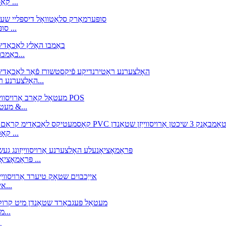
CL106 קאַסטאַמייזד קאַפּ דיספּלייז | האָלצערנע ראָוטייטינג הוט ...
FL079 סופּערמאַרק סלאַטוואַל אַרויסווייַזן שעלוועס פֿאַר קראָם ...
FB214 באַמבו האָלץ לאַכאָדימ קאַונטערטאָפּ אַרויסווייַזן מיט אַקרי...
CL088 האָלצערנע ראָטירנדיקע פֿיקסטשורן פֿאַר לאַכאָדימ-געשעפֿטן | ס...
FB042 מעטאַל קאָרב אַרויסווייַזונג געשטעל פֿאַר סנאַקס, טשיפּס &...
CM265 קאָסמעטיקס לאַכאָדימ קראָם נאָגל לאַק ענאַמעל מאַכן ...
FB034 פּראָמאָציאָנעלע האָלץ אַרויסווייַזונג געשטעל | פּלייוואָאָד שטאָק ...
FB021 אייַכבוים שטאָק שיכטן אַרויסווייַזן שטאַנד פֿאַר ווייַן און...
TD111 מעטאַל פּעגבאָרד שטאַנדן מיט קרוקן | פרייַשטייענדיק...