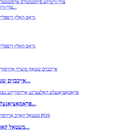
CL155 צוויי-זייטיקע פֿיקסטשורס אַרויסווייַזונג | האָלצערנע שטאָק ס...
FB021 אייַכבוים שטאָק שיכטן אַרויסווייַזן שטאַנד פֿאַר ווייַן און...
FB034 פּראָמאָציאָנעלע האָלץ אַרויסווייַזונג געשטעל | פּלייוואָאָד...
FB042 מעטאַל קאָרב אַרויסווייַזונג געשטעל פֿאַר סנאַקס, טשי...