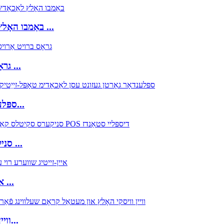
FB214 באַמבו האָלץ לאַכאָדימ קאַונטערטאָפּ אַרויסווייַזונג מיט ...
FB117 גראָס ברויט אַרויסווייַזונג געשטעל מיט רעדער ...
FB194 ספּלענדאָר גאָרטן געזונט עסן לאַכאָדימ דאָפּלט...
FB200 סניקערס סקיטלס זיסוואַרג סנאַקס שאָקאָלאַד ...
FB206 איין-זייטיג שווערע פליכט רוי עסן האָלץ און ...
FB207 אינטעריאָר דיזיין פּאָפּ POS וויין וויסקי האָלץ...