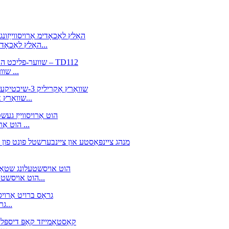
CT069 האָלץ לאַכאָדימ אַרויסווייַזונג שטיין פֿאַר עלעקטרישע ציינבערשטל...
שווער-דוטי האַרדווער קראָם אַרויסווייַזן געשטעל מיט מעטאַל ש ...
CM256 שוואַרץ אַקריליק 3-שטאַפּל ליפּ גלאָס אַרויסווייַז שטאַנד פֿאַר...
מעטאַל קאַפּ שטאַנד פֿאַר לאַכאָדימ קראָם – CL203 הוט אַרויסווייַז ...
CL202 SHIMANO הוט אויסשטעלונג שטאַנדן מיט קרוקן פֿאַר פֿאַרקויף...
FB117 גראָס ברויט אַרויסווייַז געשטעל מיט רעדער פֿאַר ברויט...