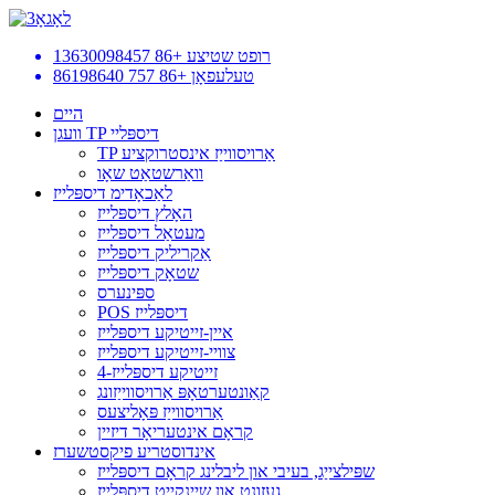
רופט שטיצע
+86 13630098457
טעלעפאָן
+86 757 86198640
היים
וועגן TP דיספּליי
TP אַרויסווייַז אינסטרוקציע
וואַרשטאַט שאָו
לאַכאָדימ דיספּלייז
האָלץ דיספּלייז
מעטאַל דיספּלייז
אַקריליק דיספּלייז
שטאָק דיספּלייז
ספּינערס
POS דיספּלייז
איין-זייטיקע דיספּלייז
צוויי-זייטיקע דיספּלייז
4-זייטיקע דיספּלייז
קאַונטערטאָפּ אַרויסווייַזונג
אַרויסווייַז פּאָליצעס
קראָם אינטעריאָר דיזיין
אינדוסטריע פיקסטשערז
שפּילצייַג, בעיבי און ליבלינג קראָם דיספּלייז
געזונט און שיינקייט דיספּלייז