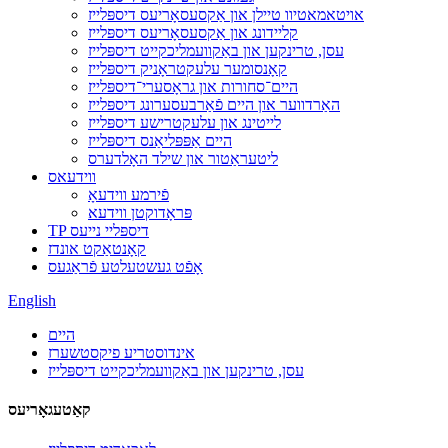
אויטאמאטיוו טיילן און אַקסעסאָריעס דיספּלייז
קליידונג און אַקסעסאָריעס דיספּלייז
עסן, טרינקען און באַקוועמליכקייט דיספּלייז
קאָנסומער עלעקטראָניק דיספּלייז
היים־סחורות און גראָסערי־דיספּלייז
האַרדווער און היים פֿאַרבעסערונג דיספּלייז
לייטינג און עלעקטרישע דיספּלייז
היים אַפּפּליאַנס דיספּלייז
ליטעראַטור און שילד האָלדערס
ווידעאס
פֿירמע ווידעאָ
פּראָדוקטן ווידעא
TP דיספּליי נייעס
קאָנטאַקט אונדז
אָפֿט געשטעלטע פֿראַגעס
English
היים
אינדוסטריע פיקסטשערז
עסן, טרינקען און באַקוועמליכקייט דיספּלייז
קאַטעגאָריעס