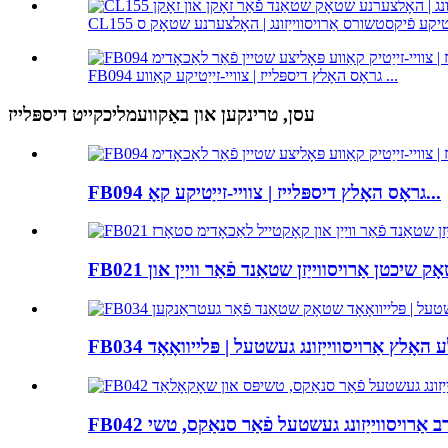
FB094 גראָס האָלץ דיספּלייז | צוויי-זייַטיקע קאַווע ...
עסן, טרינקען און באַקוועמליכקייט דיספּלייז
FB094 גראָס האָלץ דיספּלייז | צוויי-זייַטיקע קאָ...