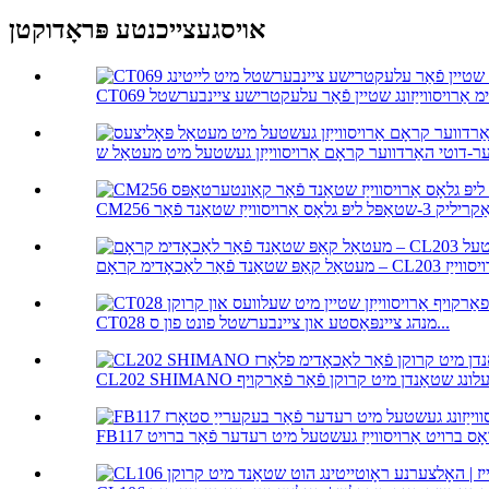
אויסגעצייכנטע פּראָדוקטן
CT028 מנהג ציינפּאַסטע און ציינבערשטל פונט פון ס...