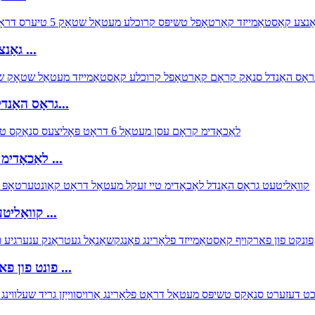
FB047 גאַנצע קאַסטאַמייזד קאַרטאָפל טשיפּס קרוכלע ...
FB213 גראָס האַנדל סנאַק קראָם קאַרטאָפל קרוכלע קוסטאָמ...
FB175 לאַכאָדימ קראָם עסן מעטאַל 6 דראָט שעלוועס סען ...
FB212 קוואַליטעט כאָולסייל לאַכאָדימ טיי זעקל מעטאַל וו ...
FB212 פונט פון פארקויף קאַסטאַמייזד פלאָרינג פאַנגקשאַנאַל ...