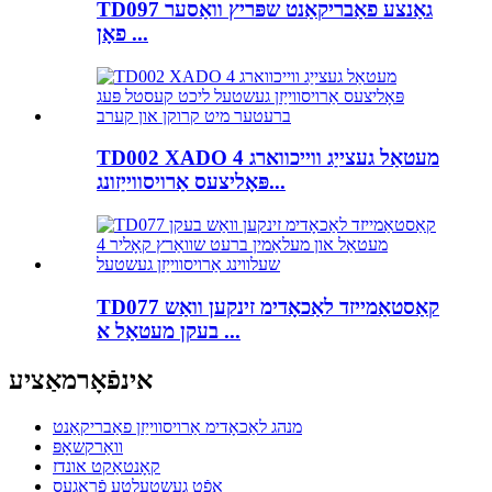
TD097 גאַנצע פאַבריקאַנט שפּריץ וואַסער
פאָן ...
TD002 XADO מעטאַל געצייַג ווייכווארג 4
פּאָליצעס אַרויסווייַזונג...
TD077 קאַסטאַמייזד לאַכאָדימ זינקען וואַש
בעקן מעטאַל א ...
אינפֿאָרמאַציע
מנהג לאַכאָדימ אַרויסווייַזן פאַבריקאַנט
וואַרקשאָפּ
קאָנטאַקט אונדז
אָפֿט געשטעלטע פֿראַגעס