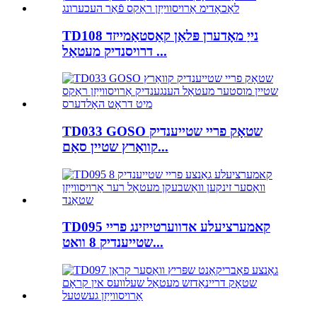
TD108 נייַ מאָדערן פּלאַן קאַסטאַמייזד
דרויסנדיק מעטאַל ...
TD033 GOSO שטאָק פריי שטייענדיק
קוואַרץ שטיין סאַם...
TD095 קאמערציעלע אדווערטייזינג פריי
שטייענדיק 8 וואט...