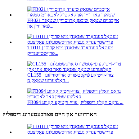
FB021 אייַכבוים שטאָק שיכטן אַרויסווייַזן שטאַנד
פֿאַר ווייַן און...
TD111 מעטאַל פּעגבאָרד שטאַנדן מיט קרוקן |
פרייַשטייענדיק...
CL155 צוויי-זייטיקע פֿיקסטשורס אַרויסווייַזונג |
האָלצערנע שטאָק ס...
FB094 גראָס האָלץ דיספּלייז | צוויי-זייַטיקע קאַווע ...
האַרדווער און היים פֿאַרבעסערונג דיספּלייז