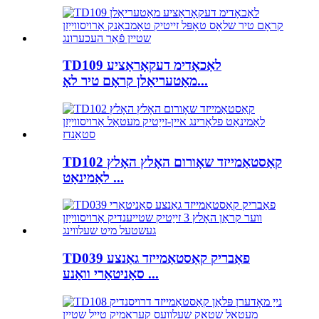
TD109 לאַכאָדימ דעקאָראַציע
מאַטעריאַלן קראָם טיר לאָ...
TD102 קאַסטאַמייזד שאָורום האָלץ האָלץ
לאַמינאַט ...
TD039 פאַבריק קאַסטאַמייזד גאַנצע
סאַניטאַרי וואַנע ...