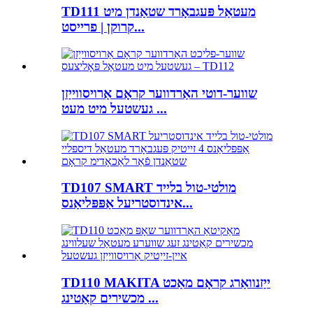
TD111 מעטאַל פּעגבאָרד שטאַנדן מיט
קרוקן | פרייסט...
שווער-דוטי האַרדווער קראָם אַרויסווייַזן
געשטעל מיט מעט ...
TD107 SMART מולטי-טול בלייד
אינדוסטריעל אַפּפּליאַנס...
TD110 MAKITA ייַזנוואַרג קראָם מאַכט
מכשירים קאַטינג ...