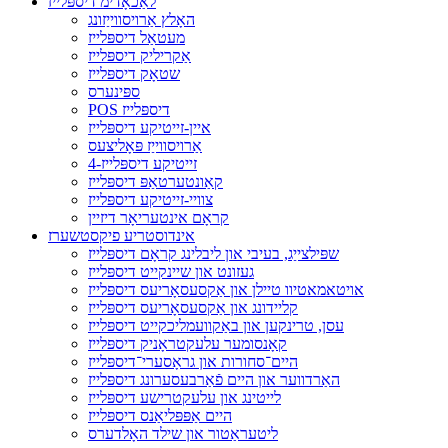
לאַכאָדימ דיספּלייז
האָלץ אַרויסווייַזונג
מעטאַל דיספּלייז
אַקריליק דיספּלייז
שטאָק דיספּלייז
ספּינערס
POS דיספּלייז
איין-זייטיקע דיספּלייז
אַרויסווייַז פּאָליצעס
4-זייטיקע דיספּלייז
קאַונטערטאַפּ דיספּלייז
צוויי-זייטיקע דיספּלייז
קראָם אינטעריאָר דיזיין
אינדוסטריע פיקסטשערז
שפּילצייַג, בעיבי און ליבלינג קראָם דיספּלייז
געזונט און שיינקייט דיספּלייז
אויטאמאטיוו טיילן און אַקסעסאָריעס דיספּלייז
קליידונג און אַקסעסאָריעס דיספּלייז
עסן, טרינקען און באַקוועמליכקייט דיספּלייז
קאָנסומער עלעקטראָניק דיספּלייז
היים־סחורות און גראָסערי־דיספּלייז
האַרדווער און היים פֿאַרבעסערונג דיספּלייז
לייטינג און עלעקטרישע דיספּלייז
היים אַפּפּליאַנס דיספּלייז
ליטעראַטור און שילד האָלדערס